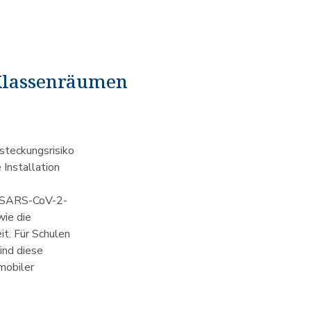
 Klassenräumen
nsteckungsrisiko
Installation
m SARS-CoV-2-
wie die
t. Für Schulen
ind diese
mobiler