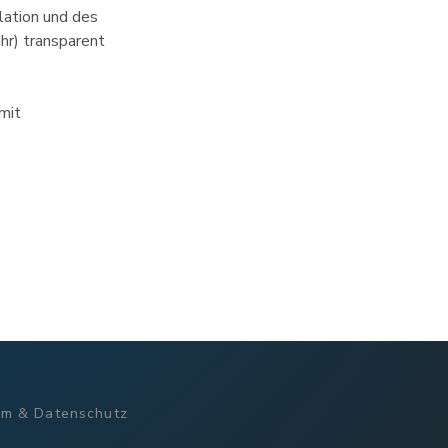
lation und des
ahr) transparent
 mit
um & Datenschutz