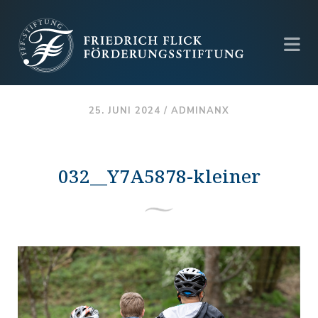
25. JUNI 2024 /
ADMINANX
032__Y7A5878-kleiner