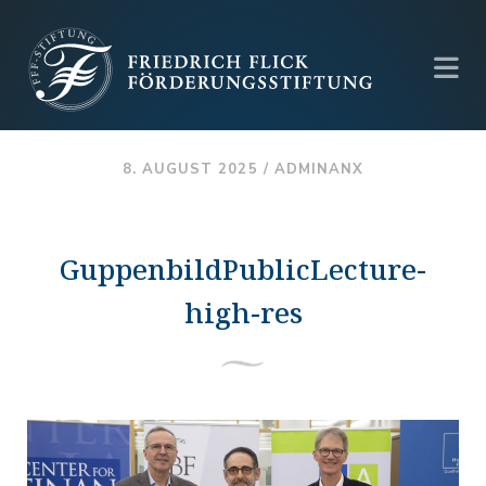
8. AUGUST 2025 /
ADMINANX
GuppenbildPublicLecture-
high-res