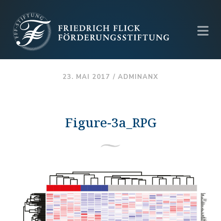
23. MAI 2017 /
ADMINANX
Figure-3a_RPG