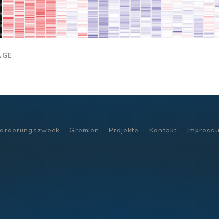
AGE
Förderungszweck
Gremien
Projekte
Kontakt
Impress